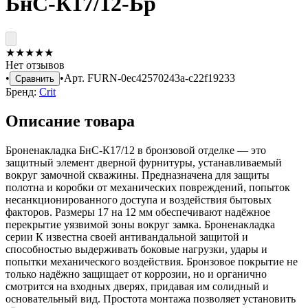
БнС-К17/12-Бр
★
★
★
★
★
Нет отзывов
•
•
Арт.
FURN-0ec42570243a-c22f19233
Сравнить
Бренд:
Crit
Описание товара
Броненакладка БнС-К17/12 в бронзовой отделке — это
защитный элемент дверной фурнитуры, устанавливаемый
вокруг замочной скважины. Предназначена для защиты
полотна и коробки от механических повреждений, попыток
несанкционированного доступа и воздействия бытовых
факторов. Размеры 17 на 12 мм обеспечивают надёжное
перекрытие уязвимой зоны вокруг замка. Броненакладка
серии К известна своей антивандальной защитой и
способностью выдерживать боковые нагрузки, удары и
попытки механического воздействия. Бронзовое покрытие не
только надёжно защищает от коррозии, но и органично
смотрится на входных дверях, придавая им солидный и
основательный вид. Простота монтажа позволяет установить