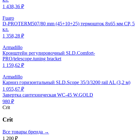
1 438,36 ₽
Fuaro
D-PROTERM507/80 mm (45+10+25) термошток 8х65 мм CP, 5
кл.
1 358,28 ₽
Armadillo
Кронштейн регулировочный SLD.Comfort-
PRO/telescope.tuning bracket
1 159,62 ₽
Armadillo
Карниз горизонтальный SLD.Scope 35/3/3200 rail AL (3,2 м)
1 055,67 ₽
Завертка сантехническая WC-45 W.GOLD
980 ₽
Crit
Crit
Все товары бренда →
1 200 ₽