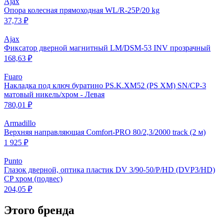
Ajax
Опора колесная прямоходная WL/R-25P/20 kg
37,73 ₽
Ajax
Фиксатор дверной магнитный LM/DSM-53 INV прозрачный
168,63 ₽
Fuaro
Накладка под ключ буратино PS.K.XM52 (PS XM) SN/CP-3
матовый никель/хром - Левая
780,01 ₽
Armadillo
Верхняя направляющая Comfort-PRO 80/2,3/2000 track (2 м)
1 925 ₽
Punto
Глазок дверной, оптика пластик DV 3/90-50/P/HD (DVP3/HD)
CP хром (подвес)
204,05 ₽
Этого бренда