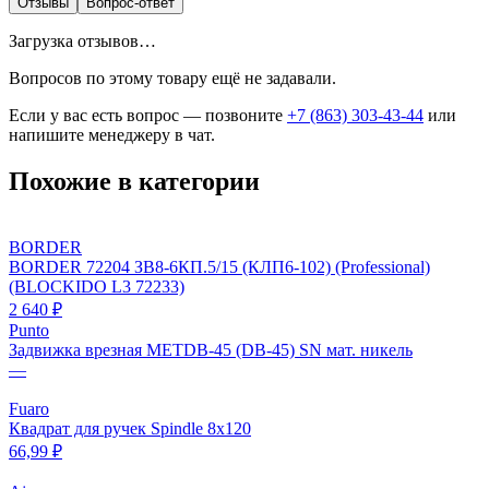
Отзывы
Вопрос-ответ
Загрузка отзывов…
Вопросов по этому товару ещё не задавали.
Если у вас есть вопрос — позвоните
+7 (863) 303-43-44
или
напишите менеджеру в чат.
Похожие в категории
BORDER
BORDER 72204 ЗВ8-6КП.5/15 (КЛП6-102) (Professional)
(BLOCKIDO L3 72233)
2 640 ₽
Punto
Задвижка врезная METDB-45 (DB-45) SN мат. никель
—
Fuaro
Квадрат для ручек Spindle 8х120
66,99 ₽