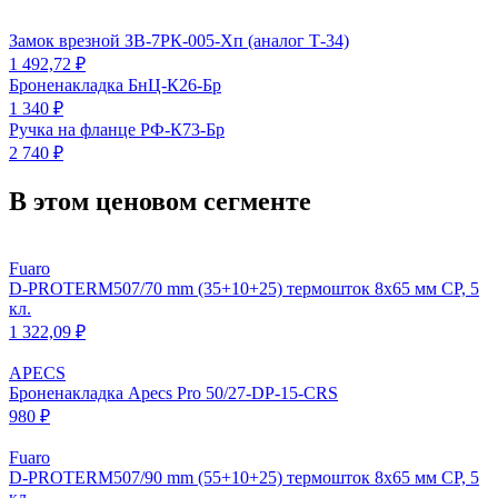
Замок врезной ЗВ-7РК-005-Хп (аналог Т-34)
1 492,72 ₽
Броненакладка БнЦ-К26-Бр
1 340 ₽
Ручка на фланце РФ-К73-Бр
2 740 ₽
В этом ценовом сегменте
Fuaro
D-PROTERM507/70 mm (35+10+25) термошток 8х65 мм CP, 5
кл.
1 322,09 ₽
APECS
Броненакладка Apecs Pro 50/27-DP-15-CRS
980 ₽
Fuaro
D-PROTERM507/90 mm (55+10+25) термошток 8х65 мм CP, 5
кл.