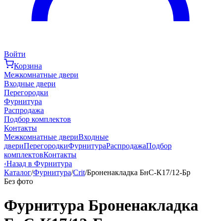
Войти
Корзина
Межкомнатные двери
Входные двери
Перегородки
Фурнитура
Распродажа
Подбор комплектов
Контакты
Межкомнатные двери
Входные
двери
Перегородки
Фурнитура
Распродажа
Подбор
комплектов
Контакты
‹
Назад в Фурнитура
Каталог
/
Фурнитура
/
Crit
/
Броненакладка БнС-К17/12-Бр
Без фото
Фурнитура Броненакладка