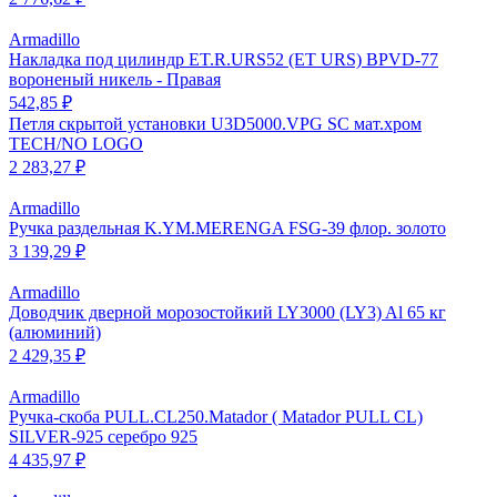
Armadillo
Накладка под цилиндр ET.R.URS52 (ET URS) BPVD-77
вороненый никель - Правая
542,85 ₽
Петля скрытой установки U3D5000.VPG SC мат.хром
TECH/NO LOGO
2 283,27 ₽
Armadillo
Ручка раздельная K.YM.MERENGA FSG-39 флор. золото
3 139,29 ₽
Armadillo
Доводчик дверной морозостойкий LY3000 (LY3) Al 65 кг
(алюминий)
2 429,35 ₽
Armadillo
Ручка-скоба PULL.CL250.Matador ( Matador PULL CL)
SILVER-925 серебро 925
4 435,97 ₽