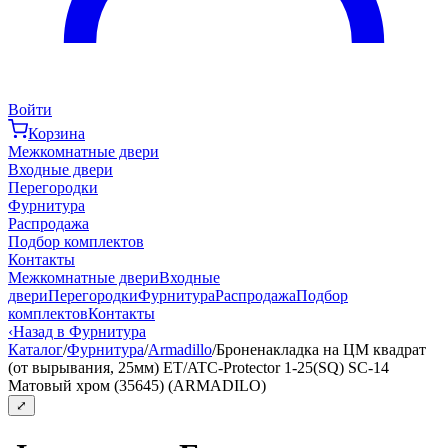
Войти
Корзина
Межкомнатные двери
Входные двери
Перегородки
Фурнитура
Распродажа
Подбор комплектов
Контакты
Межкомнатные двери
Входные
двери
Перегородки
Фурнитура
Распродажа
Подбор
комплектов
Контакты
‹
Назад в Фурнитура
Каталог
/
Фурнитура
/
Armadillo
/
Броненакладка на ЦМ квадрат
(от вырывания, 25мм) ET/ATC-Protector 1-25(SQ) SC-14
Матовый хром (35645) (ARMADILO)
⤢