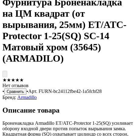
Фурнитура Броненакладка
на ЦМ квадрат (от
вырывания, 25мм) ET/ATC-
Protector 1-25(SQ) SC-14
Матовый хром (35645)
(ARMADILO)
★
★
★
★
★
Нет отзывов
•
•
Арт.
FURN-bc24112fbe42-1a5fcbf28
Сравнить
Бренд:
Armadillo
Описание товара
Броненакладка Armadillo ET/ATC-Protector 1-25(SQ) усиливает
оборону входной двери против попыток вырывания замка.
Квадратная форма (SQ) охватывает цилиндр со всех сторон,