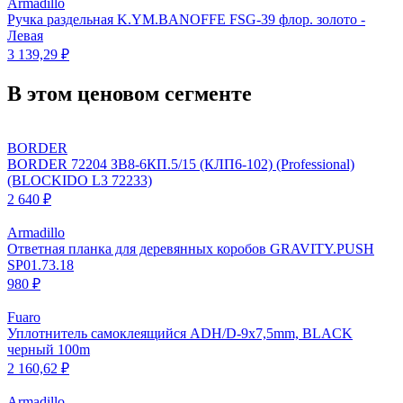
Armadillo
Ручка раздельная K.YM.BANOFFE FSG-39 флор. золото -
Левая
3 139,29 ₽
В этом ценовом сегменте
BORDER
BORDER 72204 ЗВ8-6КП.5/15 (КЛП6-102) (Professional)
(BLOCKIDO L3 72233)
2 640 ₽
Armadillo
Ответная планка для деревянных коробов GRAVITY.PUSH
SP01.73.18
980 ₽
Fuaro
Уплотнитель самоклеящийся ADH/D-9x7,5mm, BLACK
черный 100m
2 160,62 ₽
Armadillo