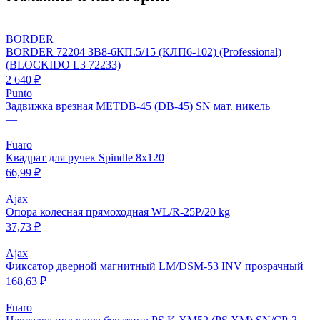
BORDER
BORDER 72204 ЗВ8-6КП.5/15 (КЛП6-102) (Professional)
(BLOCKIDO L3 72233)
2 640 ₽
Punto
Задвижка врезная METDB-45 (DB-45) SN мат. никель
—
Fuaro
Квадрат для ручек Spindle 8х120
66,99 ₽
Ajax
Опора колесная прямоходная WL/R-25P/20 kg
37,73 ₽
Ajax
Фиксатор дверной магнитный LM/DSM-53 INV прозрачный
168,63 ₽
Fuaro