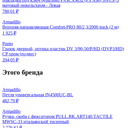
Накладка под ключ буратино PS.K.XM52 (PS XM) SN/CP-3
матовый никель/хром - Левая
780,01 ₽
Armadillo
Верхняя направляющая Comfort-PRO 80/2,3/2000 track (2 м)
1 925 ₽
Punto
Глазок дверной, оптика пластик DV 3/90-50/P/HD (DVP3/HD)
CP хром (подвес)
204,05 ₽
Этого бренда
Armadillo
Петля универсальная IN4500UC-BL
482,79 ₽
Armadillo
Ручка- скоба с фиксатором PULL.BK.ART140.TACTILE
MWSC-33 итальянский тисненый
2 776,62 ₽