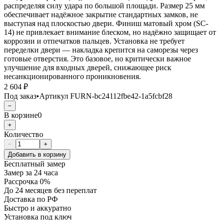
распределяя силу удара по большой площади. Размер 25 мм
обеспечивает надёжное закрытие стандартных замков, не
выступая над плоскостью двери. Финиш матовый хром (SC-
14) не привлекает внимание блеском, но надёжно защищает от
коррозии и отпечатков пальцев. Установка не требует
переделки двери — накладка крепится на саморезы через
готовые отверстия. Это базовое, но критически важное
улучшение для входных дверей, снижающее риск
несанкционированного проникновения.
2 604 ₽
Под заказ
•
Артикул
FURN-bc24112fbe42-1a5fcbf28
−
В корзине
0
+
Количество
−
+
Добавить в корзину
Бесплатный замер
Замер за 24 часа
Рассрочка 0%
До 24 месяцев без переплат
Доставка по РФ
Быстро и аккуратно
Установка под ключ