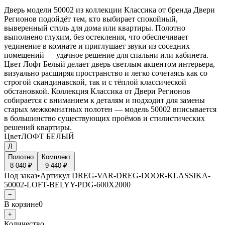
Дверь модели 50002 из коллекции Классика от бренда Двери
Регионов подойдёт тем, кто выбирает спокойный,
выверенный стиль для дома или квартиры. Полотно
выполнено глухим, без остекления, что обеспечивает
уединение в комнате и приглушает звуки из соседних
помещений — удачное решение для спальни или кабинета.
Цвет Лофт Белый делает дверь светлым акцентом интерьера,
визуально расширяя пространство и легко сочетаясь как со
строгой скандинавской, так и с тёплой классической
обстановкой. Коллекция Классика от Двери Регионов
собирается с вниманием к деталям и подходит для замены
старых межкомнатных полотен — модель 50002 вписывается
в большинство существующих проёмов и стилистических
решений квартиры.
Цвет
ЛОФТ БЕЛЫЙ
Л
Полотно
Комплект
8 040 ₽
9 440 ₽
Под заказ
•
Артикул
DREG-VAR-DREG-DOOR-KLASSIKA-
50002-LOFT-BELYY-PDG-600X2000
−
В корзине
0
+
Количество