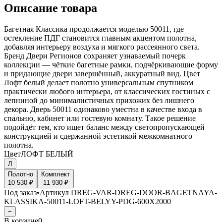
Описание товара
Багетная Классика продолжается моделью 50011, где
остекление ПДГ становится главным акцентом полотна,
добавляя интерьеру воздуха и мягкого рассеянного света.
Бренд Двери Регионов сохраняет узнаваемый почерк
коллекции — чёткие багетные рамки, подчёркивающие форму
и придающие двери завершённый, аккуратный вид. Цвет
Лофт белый делает полотно универсальным спутником
практически любого интерьера, от классических гостиных с
лепниной до минималистичных прихожих без лишнего
декора. Дверь 50011 одинаково уместна в качестве входа в
спальню, кабинет или гостевую комнату. Такое решение
подойдёт тем, кто ищет баланс между светопропускающей
конструкцией и сдержанной эстетикой межкомнатного
полотна.
Цвет
ЛОФТ БЕЛЫЙ
Л
Полотно
Комплект
10 530 ₽
11 930 ₽
Под заказ
•
Артикул
DREG-VAR-DREG-DOOR-BAGETNAYA-
KLASSIKA-50011-LOFT-BELYY-PDG-600X2000
−
В корзине
0