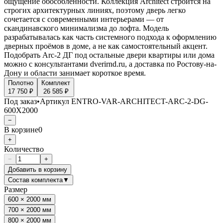
ощущение обособленности. Коллекция Architect строится на
строгих архитектурных линиях, поэтому дверь легко
сочетается с современными интерьерами — от
скандинавского минимализма до лофта. Модель
разрабатывалась как часть системного подхода к оформлению
дверных проёмов в доме, а не как самостоятельный акцент.
Подобрать Arc-2 ДГ под остальные двери квартиры или дома
можно с консультантами dverirnd.ru, а доставка по Ростову-на-
Дону и области занимает короткое время.
Полотно
Комплект
17 750 ₽
26 585 ₽
Под заказ
•
Артикул
ENTRO-VAR-ARCHITECT-ARC-2-DG-
600X2000
−
В корзине
0
+
Количество
−
+
Добавить в корзину
Состав комплекта
▼
Размер
600 × 2000 мм
700 × 2000 мм
800 × 2000 мм