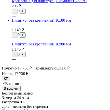
Крепление для плинтуса (1 комплект - 5 шт.)
295 ₽
0
−
+
—
Плинтус (без креплений) 16х80 мм
—
1 140 ₽
0
−
+
—
Плинтус (без креплений) 16х80 мм
1 140 ₽
0
−
+
—
Полотно 17 750 ₽ + комплектующие 0 ₽
Итого:
17 750 ₽
КП
✓
В корзине
В корзину
Бесплатный замер
Замер за 24 часа
Рассрочка 0%
До 24 месяцев без переплат