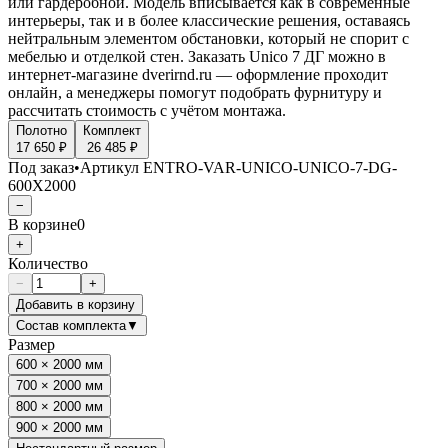
или гардеробной. Модель вписывается как в современные
интерьеры, так и в более классические решения, оставаясь
нейтральным элементом обстановки, который не спорит с
мебелью и отделкой стен. Заказать Unico 7 ДГ можно в
интернет-магазине dverirnd.ru — оформление проходит
онлайн, а менеджеры помогут подобрать фурнитуру и
рассчитать стоимость с учётом монтажа.
Полотно
Комплект
17 650 ₽
26 485 ₽
Под заказ
•
Артикул
ENTRO-VAR-UNICO-UNICO-7-DG-
600X2000
−
В корзине
0
+
Количество
−
+
Добавить в корзину
Состав комплекта
▼
Размер
600 × 2000 мм
700 × 2000 мм
800 × 2000 мм
900 × 2000 мм