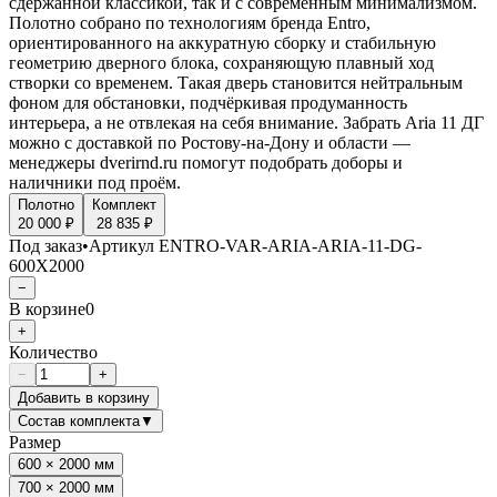
сдержанной классикой, так и с современным минимализмом.
Полотно собрано по технологиям бренда Entro,
ориентированного на аккуратную сборку и стабильную
геометрию дверного блока, сохраняющую плавный ход
створки со временем. Такая дверь становится нейтральным
фоном для обстановки, подчёркивая продуманность
интерьера, а не отвлекая на себя внимание. Забрать Aria 11 ДГ
можно с доставкой по Ростову-на-Дону и области —
менеджеры dverirnd.ru помогут подобрать доборы и
наличники под проём.
Полотно
Комплект
20 000 ₽
28 835 ₽
Под заказ
•
Артикул
ENTRO-VAR-ARIA-ARIA-11-DG-
600X2000
−
В корзине
0
+
Количество
−
+
Добавить в корзину
Состав комплекта
▼
Размер
600 × 2000 мм
700 × 2000 мм