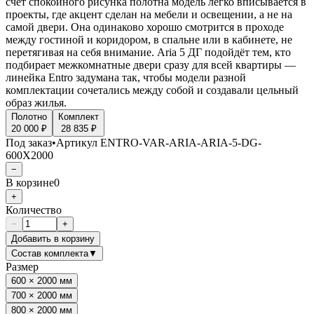
счёт спокойного рисунка полотна модель легко вписывается в
проекты, где акцент сделан на мебели и освещении, а не на
самой двери. Она одинаково хорошо смотрится в проходе
между гостиной и коридором, в спальне или в кабинете, не
перетягивая на себя внимание. Aria 5 ДГ подойдёт тем, кто
подбирает межкомнатные двери сразу для всей квартиры —
линейка Entro задумана так, чтобы модели разной
комплектации сочетались между собой и создавали цельный
образ жилья.
Полотно
Комплект
20 000 ₽
28 835 ₽
Под заказ
•
Артикул
ENTRO-VAR-ARIA-ARIA-5-DG-
600X2000
−
В корзине
0
+
Количество
−
+
Добавить в корзину
Состав комплекта
▼
Размер
600 × 2000 мм
700 × 2000 мм
800 × 2000 мм