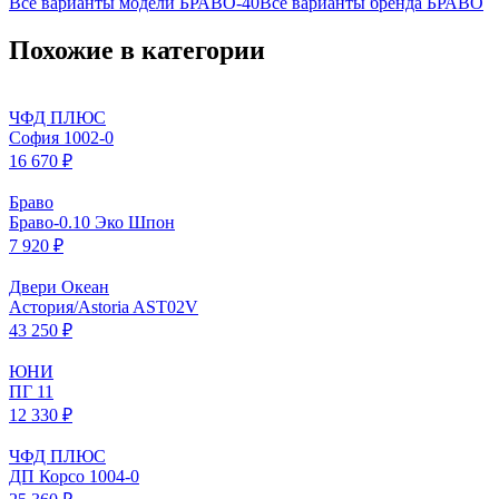
Все варианты модели
БРАВО-40
Все варианты бренда
БРАВО
Похожие в категории
ЧФД ПЛЮС
София 1002-0
16 670 ₽
Браво
Браво-0.10 Эко Шпон
7 920 ₽
Двери Океан
Астория/Astoria AST02V
43 250 ₽
ЮНИ
ПГ 11
12 330 ₽
ЧФД ПЛЮС
ДП Корсо 1004-0