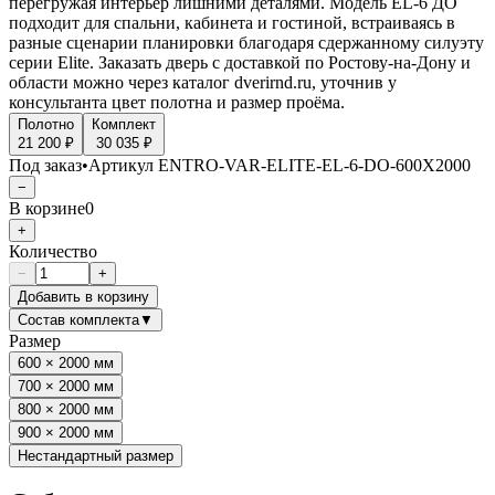
перегружая интерьер лишними деталями. Модель EL-6 ДО
подходит для спальни, кабинета и гостиной, встраиваясь в
разные сценарии планировки благодаря сдержанному силуэту
серии Elite. Заказать дверь с доставкой по Ростову-на-Дону и
области можно через каталог dverirnd.ru, уточнив у
консультанта цвет полотна и размер проёма.
Полотно
Комплект
21 200 ₽
30 035 ₽
Под заказ
•
Артикул
ENTRO-VAR-ELITE-EL-6-DO-600X2000
−
В корзине
0
+
Количество
−
+
Добавить в корзину
Состав комплекта
▼
Размер
600 × 2000 мм
700 × 2000 мм
800 × 2000 мм
900 × 2000 мм
Нестандартный размер