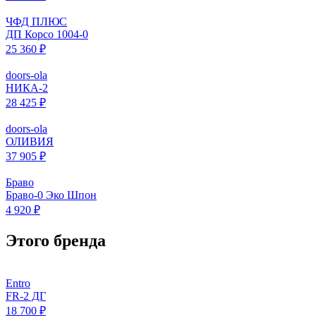
ЧФД ПЛЮС
ДП Корсо 1004-0
25 360 ₽
doors-ola
НИКА-2
28 425 ₽
doors-ola
ОЛИВИЯ
37 905 ₽
Браво
Браво-0 Эко Шпон
4 920 ₽
Этого бренда
Entro
FR-2 ДГ
18 700 ₽