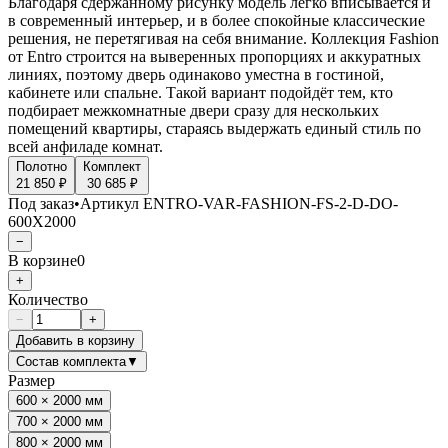
Благодаря сдержанному рисунку модель легко вписывается и
в современный интерьер, и в более спокойные классические
решения, не перетягивая на себя внимание. Коллекция Fashion
от Entro строится на выверенных пропорциях и аккуратных
линиях, поэтому дверь одинаково уместна в гостиной,
кабинете или спальне. Такой вариант подойдёт тем, кто
подбирает межкомнатные двери сразу для нескольких
помещений квартиры, стараясь выдержать единый стиль по
всей анфиладе комнат.
Полотно
Комплект
21 850 ₽
30 685 ₽
Под заказ
•
Артикул
ENTRO-VAR-FASHION-FS-2-D-DO-
600X2000
−
В корзине
0
+
Количество
−
+
Добавить в корзину
Состав комплекта
▼
Размер
600 × 2000 мм
700 × 2000 мм
800 × 2000 мм