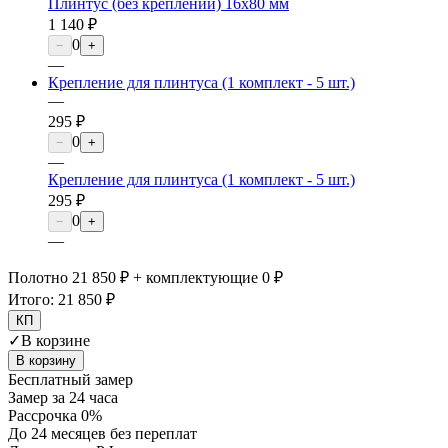
Плинтус (без креплений) 16х80 мм
1 140 ₽
0
−
+
—
Крепление для плинтуса (1 комплект - 5 шт.)
—
295 ₽
0
−
+
—
Крепление для плинтуса (1 комплект - 5 шт.)
295 ₽
0
−
+
—
Полотно 21 850 ₽ + комплектующие 0 ₽
Итого:
21 850 ₽
КП
✓
В корзине
В корзину
Бесплатный замер
Замер за 24 часа
Рассрочка 0%
До 24 месяцев без переплат