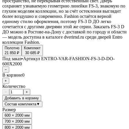
пространство, не перекрывая естественный свет. Дверь
сохраняет узнаваемую геометрию линейки FS-3, знакомую по
глухим моделям коллекции, но за счёт остекления выглядит
более воздушно и современно. Fashion остаётся верной
единому стилю оформления, поэтому FS-3 D ДО легко
сочетается с другими дверями этой же серии. Заказать FS-3 D
ДО можно в Ростове-на-Дону с доставкой по городу и области
— модель доступна в каталоге dverirnd.ru среди дверей Entro
коллекции Fashion.
Полотно
Комплект
21 850 ₽
30 685 ₽
Под заказ
•
Артикул
ENTRO-VAR-FASHION-FS-3-D-DO-
600X2000
−
В корзине
0
+
Количество
−
+
Добавить в корзину
Состав комплекта
▼
Размер
600 × 2000 мм
700 × 2000 мм
800 × 2000 мм