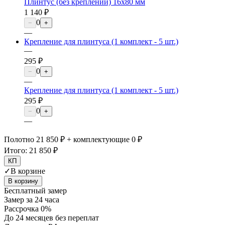
Плинтус (без креплений) 16х80 мм
1 140 ₽
0
−
+
—
Крепление для плинтуса (1 комплект - 5 шт.)
—
295 ₽
0
−
+
—
Крепление для плинтуса (1 комплект - 5 шт.)
295 ₽
0
−
+
—
Полотно 21 850 ₽ + комплектующие 0 ₽
Итого:
21 850 ₽
КП
✓
В корзине
В корзину
Бесплатный замер
Замер за 24 часа
Рассрочка 0%
До 24 месяцев без переплат