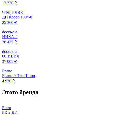
12 330 ₽
ЧФД ПЛЮС
ДП Корсо 1004-0
25 360 ₽
doors-ola
НИКА-2
28 425 ₽
doors-ola
ОЛИВИЯ
37 905 ₽
Браво
Браво-0 Эко Шпон
4 920 ₽
Этого бренда
Entro
FR-2 ДГ