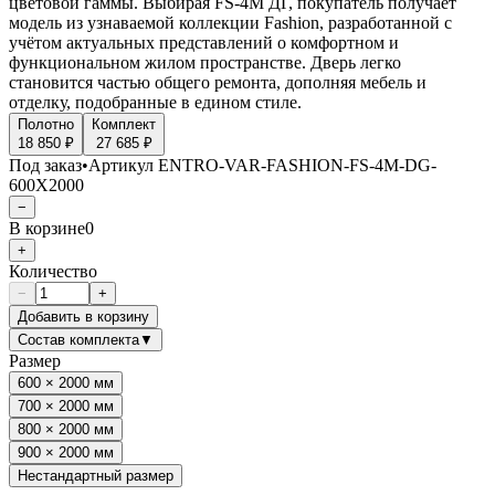
цветовой гаммы. Выбирая FS-4M ДГ, покупатель получает
модель из узнаваемой коллекции Fashion, разработанной с
учётом актуальных представлений о комфортном и
функциональном жилом пространстве. Дверь легко
становится частью общего ремонта, дополняя мебель и
отделку, подобранные в едином стиле.
Полотно
Комплект
18 850 ₽
27 685 ₽
Под заказ
•
Артикул
ENTRO-VAR-FASHION-FS-4M-DG-
600X2000
−
В корзине
0
+
Количество
−
+
Добавить в корзину
Состав комплекта
▼
Размер
600 × 2000 мм
700 × 2000 мм
800 × 2000 мм
900 × 2000 мм
Нестандартный размер