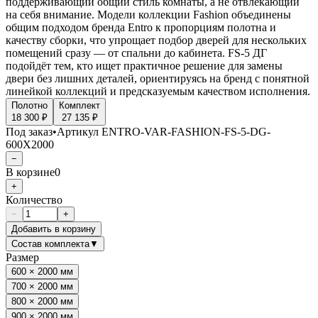
поддерживающий общий стиль комнаты, а не отвлекающий
на себя внимание. Модели коллекции Fashion объединены
общим подходом бренда Entro к пропорциям полотна и
качеству сборки, что упрощает подбор дверей для нескольких
помещений сразу — от спальни до кабинета. FS-5 ДГ
подойдёт тем, кто ищет практичное решение для замены
двери без лишних деталей, ориентируясь на бренд с понятной
линейкой коллекций и предсказуемым качеством исполнения.
Полотно
Комплект
18 300 ₽
27 135 ₽
Под заказ
•
Артикул
ENTRO-VAR-FASHION-FS-5-DG-
600X2000
−
В корзине
0
+
Количество
−
+
Добавить в корзину
Состав комплекта
▼
Размер
600 × 2000 мм
700 × 2000 мм
800 × 2000 мм
900 × 2000 мм