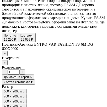
Коллекция Fashion от Entro собрана вокруг современных
пропорций и чистых линий, поэтому FS-6M ДГ хорошо
смотрится и в лаконичном скандинавском интерьере, и в
более тёплой классической обстановке, становясь частью
продуманного оформления квартиры или дома. Купить FS-6M
ДГ можно в Ростове-на-Дону, оформив заказ на dverirnd.ru, где
подскажут, как сочетать модель с остальными элементами
интерьера.
Полотно
Комплект
19 250 ₽
28 085 ₽
Под заказ
•
Артикул
ENTRO-VAR-FASHION-FS-6M-DG-
600X2000
−
В корзине
0
+
Количество
−
+
Добавить в корзину
Состав комплекта
▼
Размер
600 × 2000 мм
700 × 2000 мм
800 × 2000 мм
900 × 2000 мм