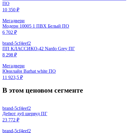
ПО
10 350 ₽
Мегадвери
Модерн 10005 1 ПВХ Белый ПО
6 702 ₽
brand-5cf4eef2
ПП КЛАССИКО-42 Nardo Grey ПГ
8 298 ₽
Мегадвери
Юнилайн Barhat white ПО
11 923,5 ₽
В этом ценовом сегменте
brand-5cf4eef2
Дебют дуб шервуд ПГ
23 772 ₽
brand-5cf4eef2