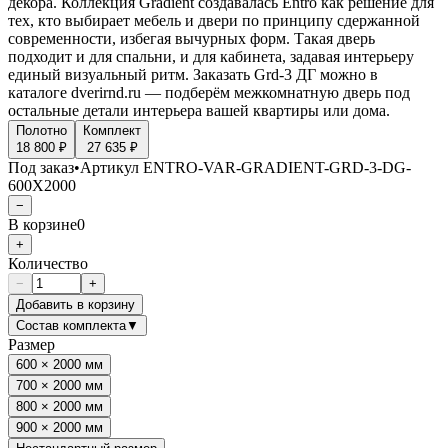
декора. Коллекция Gradient создавалась Entro как решение для
тех, кто выбирает мебель и двери по принципу сдержанной
современности, избегая вычурных форм. Такая дверь
подходит и для спальни, и для кабинета, задавая интерьеру
единый визуальный ритм. Заказать Grd-3 ДГ можно в
каталоге dverirnd.ru — подберём межкомнатную дверь под
остальные детали интерьера вашей квартиры или дома.
Полотно
Комплект
18 800 ₽
27 635 ₽
Под заказ
•
Артикул
ENTRO-VAR-GRADIENT-GRD-3-DG-
600X2000
−
В корзине
0
+
Количество
−
+
Добавить в корзину
Состав комплекта
▼
Размер
600 × 2000 мм
700 × 2000 мм
800 × 2000 мм
900 × 2000 мм