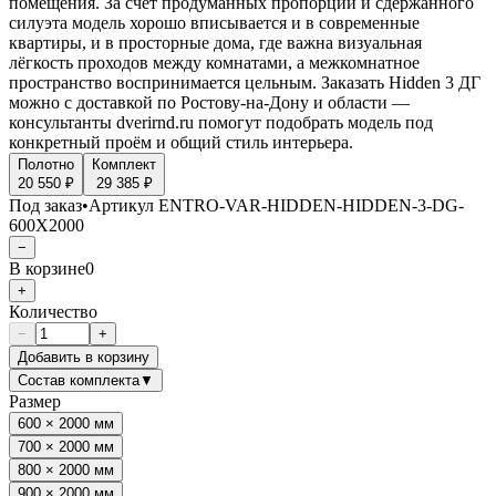
помещения. За счёт продуманных пропорций и сдержанного
силуэта модель хорошо вписывается и в современные
квартиры, и в просторные дома, где важна визуальная
лёгкость проходов между комнатами, а межкомнатное
пространство воспринимается цельным. Заказать Hidden 3 ДГ
можно с доставкой по Ростову-на-Дону и области —
консультанты dverirnd.ru помогут подобрать модель под
конкретный проём и общий стиль интерьера.
Полотно
Комплект
20 550 ₽
29 385 ₽
Под заказ
•
Артикул
ENTRO-VAR-HIDDEN-HIDDEN-3-DG-
600X2000
−
В корзине
0
+
Количество
−
+
Добавить в корзину
Состав комплекта
▼
Размер
600 × 2000 мм
700 × 2000 мм
800 × 2000 мм
900 × 2000 мм