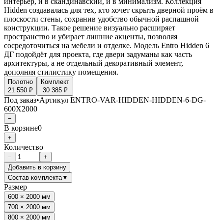
интерьер, и в скандинавский, и в минимализм. Коллекция
Hidden создавалась для тех, кто хочет скрыть дверной проём в
плоскости стены, сохранив удобство обычной распашной
конструкции. Такое решение визуально расширяет
пространство и убирает лишние акценты, позволяя
сосредоточиться на мебели и отделке. Модель Entro Hidden 6
ДГ подойдёт для проекта, где двери задуманы как часть
архитектуры, а не отдельный декоративный элемент,
дополняя стилистику помещения.
Полотно
Комплект
21 550 ₽
30 385 ₽
Под заказ
•
Артикул
ENTRO-VAR-HIDDEN-HIDDEN-6-DG-
600X2000
−
В корзине
0
+
Количество
−
+
Добавить в корзину
Состав комплекта
▼
Размер
600 × 2000 мм
700 × 2000 мм
800 × 2000 мм