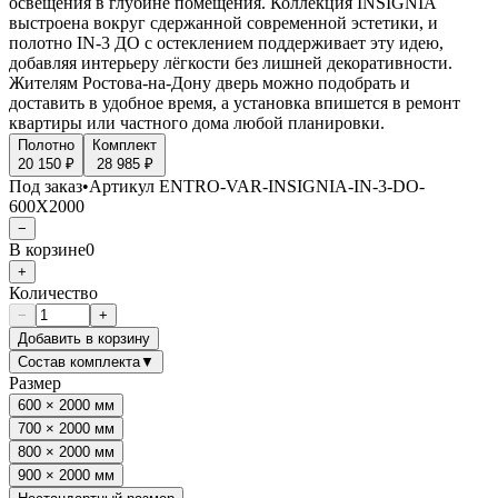
освещения в глубине помещения. Коллекция INSIGNIA
выстроена вокруг сдержанной современной эстетики, и
полотно IN-3 ДО с остеклением поддерживает эту идею,
добавляя интерьеру лёгкости без лишней декоративности.
Жителям Ростова-на-Дону дверь можно подобрать и
доставить в удобное время, а установка впишется в ремонт
квартиры или частного дома любой планировки.
Полотно
Комплект
20 150 ₽
28 985 ₽
Под заказ
•
Артикул
ENTRO-VAR-INSIGNIA-IN-3-DO-
600X2000
−
В корзине
0
+
Количество
−
+
Добавить в корзину
Состав комплекта
▼
Размер
600 × 2000 мм
700 × 2000 мм
800 × 2000 мм
900 × 2000 мм