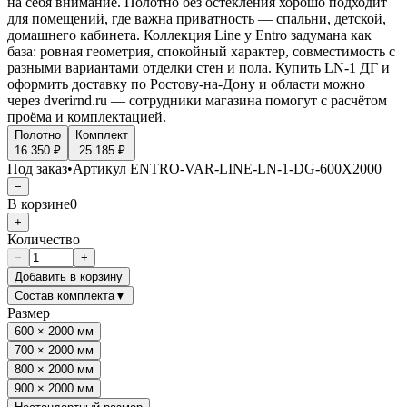
на себя внимание. Полотно без остекления хорошо подходит
для помещений, где важна приватность — спальни, детской,
домашнего кабинета. Коллекция Line у Entro задумана как
база: ровная геометрия, спокойный характер, совместимость с
разными вариантами отделки стен и пола. Купить LN-1 ДГ и
оформить доставку по Ростову-на-Дону и области можно
через dverirnd.ru — сотрудники магазина помогут с расчётом
проёма и комплектацией.
Полотно
Комплект
16 350 ₽
25 185 ₽
Под заказ
•
Артикул
ENTRO-VAR-LINE-LN-1-DG-600X2000
−
В корзине
0
+
Количество
−
+
Добавить в корзину
Состав комплекта
▼
Размер
600 × 2000 мм
700 × 2000 мм
800 × 2000 мм
900 × 2000 мм