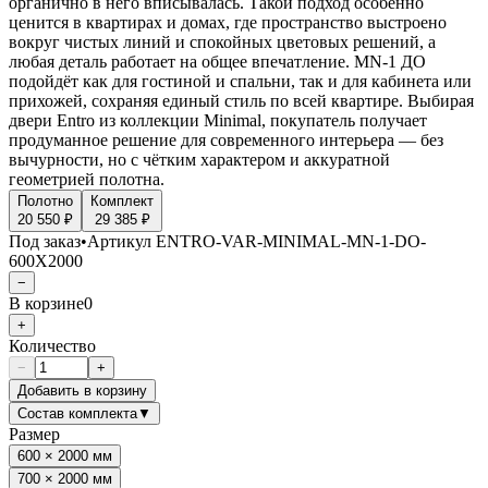
органично в него вписывалась. Такой подход особенно
ценится в квартирах и домах, где пространство выстроено
вокруг чистых линий и спокойных цветовых решений, а
любая деталь работает на общее впечатление. MN-1 ДО
подойдёт как для гостиной и спальни, так и для кабинета или
прихожей, сохраняя единый стиль по всей квартире. Выбирая
двери Entro из коллекции Minimal, покупатель получает
продуманное решение для современного интерьера — без
вычурности, но с чётким характером и аккуратной
геометрией полотна.
Полотно
Комплект
20 550 ₽
29 385 ₽
Под заказ
•
Артикул
ENTRO-VAR-MINIMAL-MN-1-DO-
600X2000
−
В корзине
0
+
Количество
−
+
Добавить в корзину
Состав комплекта
▼
Размер
600 × 2000 мм
700 × 2000 мм