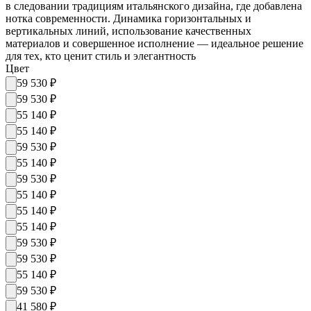
в следовании традициям итальянского дизайна, где добавлена
нотка современности. Динамика горизонтальных и
вертикальных линий, использование качественных
материалов и совершенное исполнение — идеальное решение
для тех, кто ценит стиль и элегантность
Цвет
59 530
₽
59 530
₽
55 140
₽
55 140
₽
59 530
₽
55 140
₽
59 530
₽
55 140
₽
55 140
₽
55 140
₽
59 530
₽
59 530
₽
55 140
₽
59 530
₽
41 580
₽