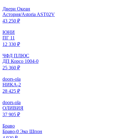
Двери Океан
Астория/Astoria AST02V
43 250 ₽
ЮНИ
ПГ 11
12 330 ₽
ЧФД ПЛЮС
ДП Корсо 1004-0
25 360 ₽
doors-ola
НИКА-2
28 425 ₽
doors-ola
ОЛИВИЯ
37 905 ₽
Браво
Браво-0 Эко Шпон
4 920 ₽