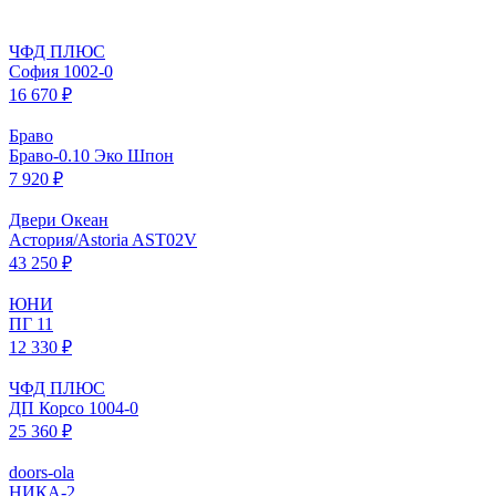
ЧФД ПЛЮС
София 1002-0
16 670 ₽
Браво
Браво-0.10 Эко Шпон
7 920 ₽
Двери Океан
Астория/Astoria AST02V
43 250 ₽
ЮНИ
ПГ 11
12 330 ₽
ЧФД ПЛЮС
ДП Корсо 1004-0
25 360 ₽
doors-ola
НИКА-2