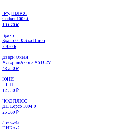
ЧФД ПЛЮС
София 1002-0
16 670 ₽
Браво
Браво-0.10 Эко Шпон
7 920 ₽
Двери Океан
Астория/Astoria AST02V
43 250 ₽
ЮНИ
ПГ 11
12 330 ₽
ЧФД ПЛЮС
ДП Корсо 1004-0
25 360 ₽
doors-ola
НИКА-2