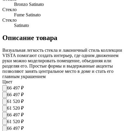
Bronzo Satinato
Стекло
Fume Satinato
Стекло
Satinato
Описание товара
Визуальная легкость стекла и лаконичный стиль коллекции
VISTA помогают создать интерьер, где одним движением
руки можно моделировать помещение, объединяя или
разделяя его. Простые формы и выдержанные акценты
позволяют занять центральное место в доме и стать его
главным украшением
Цвет
66 497
₽
66 497
₽
61 520
₽
61 520
₽
66 497
₽
61 520
₽
66 497
₽