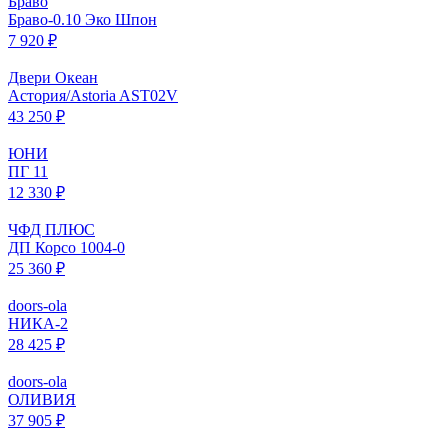
Браво
Браво-0.10 Эко Шпон
7 920 ₽
Двери Океан
Астория/Astoria AST02V
43 250 ₽
ЮНИ
ПГ 11
12 330 ₽
ЧФД ПЛЮС
ДП Корсо 1004-0
25 360 ₽
doors-ola
НИКА-2
28 425 ₽
doors-ola
ОЛИВИЯ
37 905 ₽