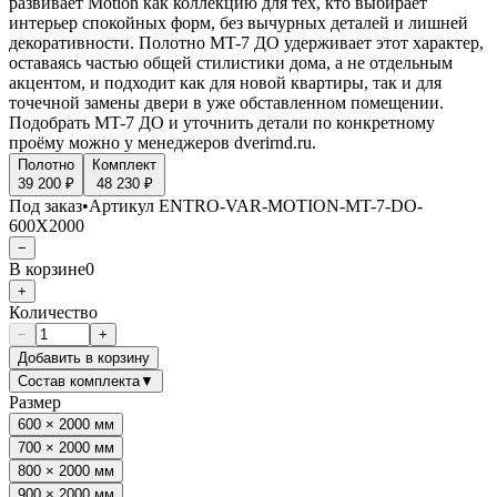
развивает Motion как коллекцию для тех, кто выбирает
интерьер спокойных форм, без вычурных деталей и лишней
декоративности. Полотно MT-7 ДО удерживает этот характер,
оставаясь частью общей стилистики дома, а не отдельным
акцентом, и подходит как для новой квартиры, так и для
точечной замены двери в уже обставленном помещении.
Подобрать MT-7 ДО и уточнить детали по конкретному
проёму можно у менеджеров dverirnd.ru.
Полотно
Комплект
39 200 ₽
48 230 ₽
Под заказ
•
Артикул
ENTRO-VAR-MOTION-MT-7-DO-
600X2000
−
В корзине
0
+
Количество
−
+
Добавить в корзину
Состав комплекта
▼
Размер
600 × 2000 мм
700 × 2000 мм
800 × 2000 мм
900 × 2000 мм