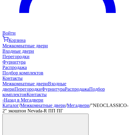
Войти
Корзина
Межкомнатные двери
Входные двери
Перегородки
Фурнитура
Распродажа
Подбор комплектов
Контакты
Межкомнатные двери
Входные
двери
Перегородки
Фурнитура
Распродажа
Подбор
комплектов
Контакты
‹
Назад в Мегадвери
Каталог
/
Межкомнатные двери
/
Мегадвери
/
"NEOCLASSICO-
2" экошпон Nevada-R ПП ПГ