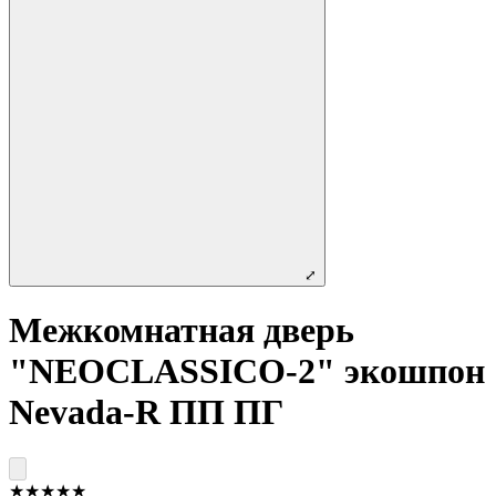
⤢
Межкомнатная дверь
"NEOCLASSICO-2" экошпон
Nevada-R ПП ПГ
★
★
★
★
★