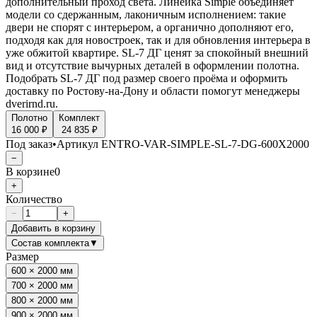
дополнительный проход света. Линейка Simple объединяет
модели со сдержанным, лаконичным исполнением: такие
двери не спорят с интерьером, а органично дополняют его,
подходя как для новостроек, так и для обновления интерьера в
уже обжитой квартире. SL-7 ДГ ценят за спокойный внешний
вид и отсутствие вычурных деталей в оформлении полотна.
Подобрать SL-7 ДГ под размер своего проёма и оформить
доставку по Ростову-на-Дону и области помогут менеджеры
dverirnd.ru.
Полотно
Комплект
16 000 ₽
24 835 ₽
Под заказ
•
Артикул
ENTRO-VAR-SIMPLE-SL-7-DG-600X2000
−
В корзине
0
+
Количество
−
+
Добавить в корзину
Состав комплекта
▼
Размер
600 × 2000 мм
700 × 2000 мм
800 × 2000 мм
900 × 2000 мм