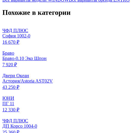
Похожие в категории
ЧФД ПЛЮС
София 1002-0
16 670 ₽
Браво
Браво-0.10 Эко Шпон
7 920 ₽
Двери Океан
Астория/Astoria AST02V
43 250 ₽
ЮНИ
ПГ 11
12 330 ₽
ЧФД ПЛЮС
ДП Корсо 1004-0
25 360 ₽