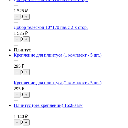
—
1 525 ₽
0
−
+
—
Добор телескоп 10*170 паз с 2-х стор.
1 525 ₽
0
−
+
—
Плинтус
Крепление для плинтуса (1 комплект - 5 шт.)
—
295 ₽
0
−
+
—
Крепление для плинтуса (1 комплект - 5 шт.)
295 ₽
0
−
+
—
Плинтус (без креплений) 16х80 мм
—
1 140 ₽
0
−
+
—