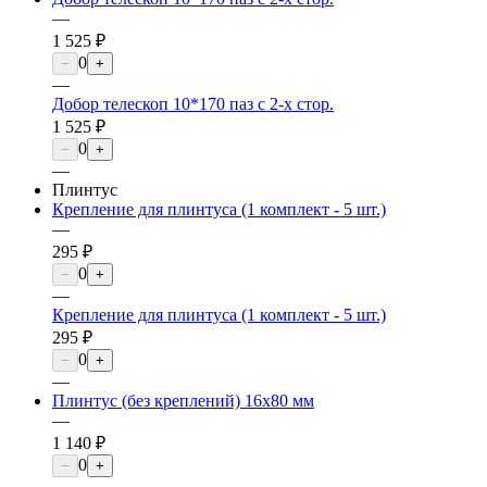
—
1 525 ₽
0
−
+
—
Добор телескоп 10*170 паз с 2-х стор.
1 525 ₽
0
−
+
—
Плинтус
Крепление для плинтуса (1 комплект - 5 шт.)
—
295 ₽
0
−
+
—
Крепление для плинтуса (1 комплект - 5 шт.)
295 ₽
0
−
+
—
Плинтус (без креплений) 16х80 мм
—
1 140 ₽
0
−
+
—