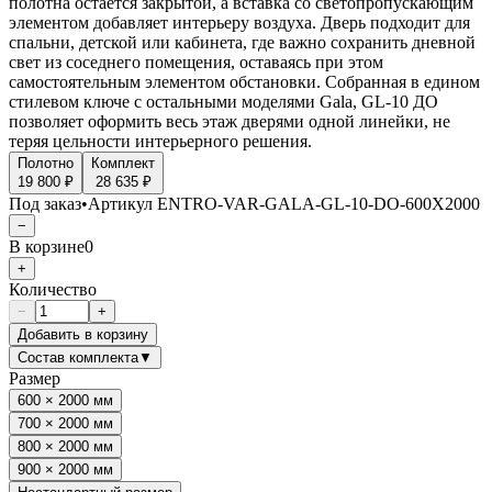
полотна остаётся закрытой, а вставка со светопропускающим
элементом добавляет интерьеру воздуха. Дверь подходит для
спальни, детской или кабинета, где важно сохранить дневной
свет из соседнего помещения, оставаясь при этом
самостоятельным элементом обстановки. Собранная в едином
стилевом ключе с остальными моделями Gala, GL-10 ДО
позволяет оформить весь этаж дверями одной линейки, не
теряя цельности интерьерного решения.
Полотно
Комплект
19 800 ₽
28 635 ₽
Под заказ
•
Артикул
ENTRO-VAR-GALA-GL-10-DO-600X2000
−
В корзине
0
+
Количество
−
+
Добавить в корзину
Состав комплекта
▼
Размер
600 × 2000 мм
700 × 2000 мм
800 × 2000 мм
900 × 2000 мм