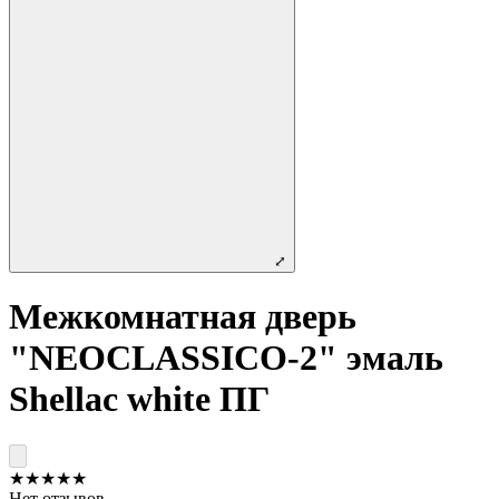
⤢
Межкомнатная дверь
"NEOCLASSICO-2" эмаль
Shellac white ПГ
★
★
★
★
★
Нет отзывов