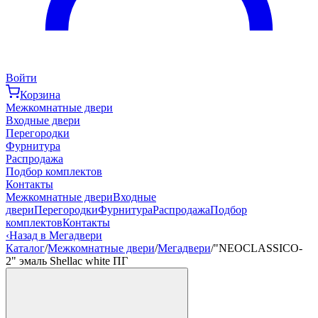
Войти
Корзина
Межкомнатные двери
Входные двери
Перегородки
Фурнитура
Распродажа
Подбор комплектов
Контакты
Межкомнатные двери
Входные
двери
Перегородки
Фурнитура
Распродажа
Подбор
комплектов
Контакты
‹
Назад в Мегадвери
Каталог
/
Межкомнатные двери
/
Мегадвери
/
"NEOCLASSICO-
2" эмаль Shellac white ПГ