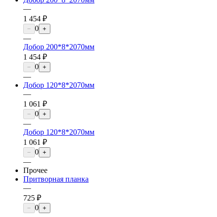
—
1 454 ₽
0
−
+
—
Добор 200*8*2070мм
1 454 ₽
0
−
+
—
Добор 120*8*2070мм
—
1 061 ₽
0
−
+
—
Добор 120*8*2070мм
1 061 ₽
0
−
+
—
Прочее
Притворная планка
—
725 ₽
0
−
+