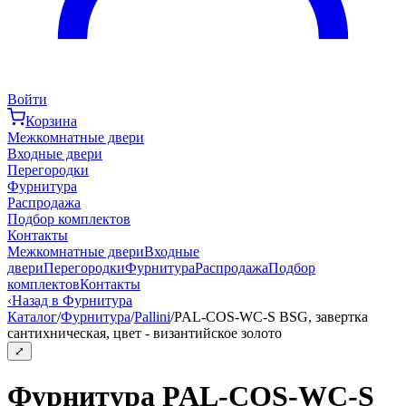
Войти
Корзина
Межкомнатные двери
Входные двери
Перегородки
Фурнитура
Распродажа
Подбор комплектов
Контакты
Межкомнатные двери
Входные
двери
Перегородки
Фурнитура
Распродажа
Подбор
комплектов
Контакты
‹
Назад в Фурнитура
Каталог
/
Фурнитура
/
Pallini
/
PAL-COS-WC-S BSG, завертка
сантихническая, цвет - византийское золото
⤢
Фурнитура PAL-COS-WC-S