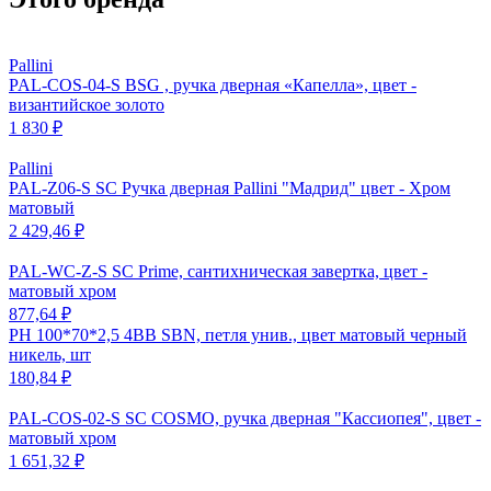
Pallini
PAL-COS-04-S BSG , ручка дверная «Капелла», цвет -
византийское золото
1 830 ₽
Pallini
PAL-Z06-S SC Ручка дверная Pallini "Мадрид" цвет - Хром
матовый
2 429,46 ₽
PAL-WC-Z-S SC Prime, сантихническая завертка, цвет -
матовый хром
877,64 ₽
PH 100*70*2,5 4BB SBN, петля унив., цвет матовый черный
никель, шт
180,84 ₽
PAL-COS-02-S SC COSMO, ручка дверная "Кассиопея", цвет -
матовый хром
1 651,32 ₽