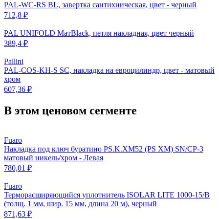
PAL-WC-RS BL, завертка сантихническая, цвет - черный
712,8 ₽
PAL UNIFOLD МатBlack, петля накладная, цвет черный
389,4 ₽
Pallini
PAL-COS-KH-S SC, накладка на евроцилиндр, цвет - матовый
хром
607,36 ₽
В этом ценовом сегменте
Fuaro
Накладка под ключ буратино PS.K.XM52 (PS XM) SN/CP-3
матовый никель/хром - Левая
780,01 ₽
Fuaro
Терморасширяющийся уплотнитель ISOLAR LITE 1000-15/B
(толщ. 1 мм, шир. 15 мм, длина 20 м), черный
871,63 ₽