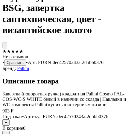
BSG, завертка
сантихническая, цвет -
византийское золото
★
★
★
★
★
Нет отзывов
•
•
Арт.
FURN-0ec42570243a-2d5bb0376
Сравнить
Бренд:
Pallini
Описание товара
Завертка (поворотная ручка) квадратная Pallini Cosmo PAL-
COS-WC-S WHITE белый в наличии со склада | Накладки и
WC комплекты Pallini купить в интернет-магазине
903 ₽
Под заказ
•
Артикул
FURN-0ec42570243a-2d5bb0376
−
В корзине
0