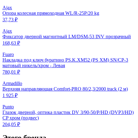
Ajax
Опора колесная прямоходная WL/R-25P/20 kg
37,73 ₽
Ajax
Фиксатор дверной магнитный LM/DSM-53 INV прозрачный
168,63 ₽
Fuaro
Накладка под ключ буратино PS.K.XM52 (PS XM) SN/CP-3
матовый никель/хром - Левая
780,01 ₽
Armadillo
Верхняя направляющая Comfort-PRO 80/2,3/2000 track (2 м)
1 925 ₽
Punto
Глазок дверной, оптика пластик DV 3/90-50/P/HD (DVP3/HD)
CP хром (подвес)
204,05 ₽
Этого бренда